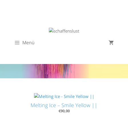
Zum
Inhalt
springen
Menü
Melting Ice – Smile Yellow ||
€
90,00