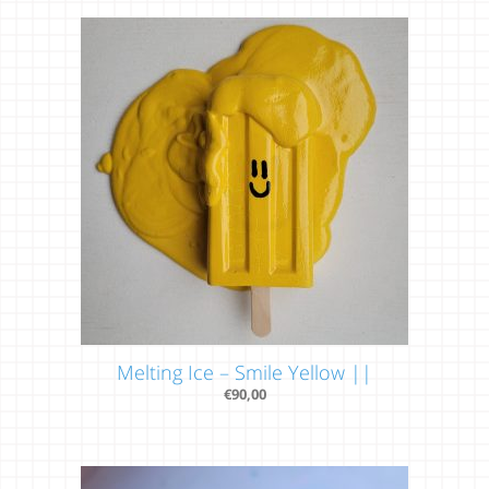
Melting Ice – Smile Yellow ||
€
90,00