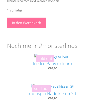
Kleinteile verschluckt werden können.
1 vorrätig
Armband
In den Warenkorb
A
N
T
I
Noch mehr #monsterlinos
F
A
Menge
sold out
Ice Ice Baby unicorn
€
90,00
sold out
monspin Nadelkissen Sti
€
16,90