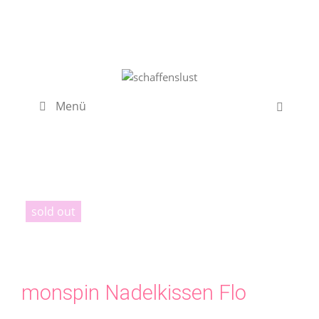
Zum
Inhalt
springen
Menü
sold out
monspin Nadelkissen Flo