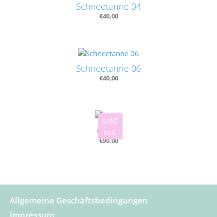
Schneetanne 04
€
40,00
Schneetanne 06
€
40,00
sold
Colori
out
€
90,00
Allgemeine Geschäftsbedingungen
Impressum