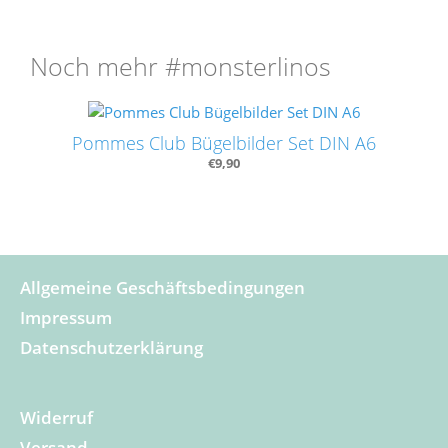
DIN
A6
Noch mehr #monsterlinos
Menge
Pommes Club Bügelbilder Set DIN A6
€
9,90
Allgemeine Geschäftsbedingungen
Impressum
Datenschutzerklärung
Widerruf
Versand