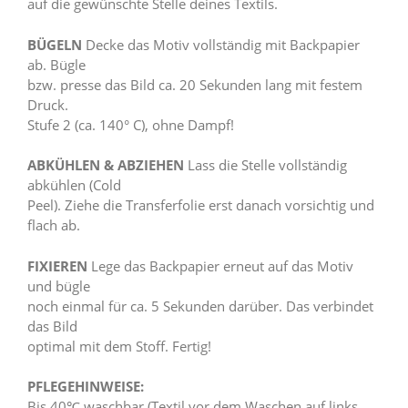
auf die gewünschte Stelle deines Textils.
BÜGELN
Decke das Motiv vollständig mit Backpapier
ab. Bügle
bzw. presse das Bild ca. 20 Sekunden lang mit festem
Druck.
Stufe 2 (ca. 140° C), ohne Dampf!
ABKÜHLEN & ABZIEHEN
Lass die Stelle vollständig
abkühlen (Cold
Peel). Ziehe die Transferfolie erst danach vorsichtig und
flach ab.
FIXIEREN
Lege das Backpapier erneut auf das Motiv
und bügle
noch einmal für ca. 5 Sekunden darüber. Das verbindet
das Bild
optimal mit dem Stoff. Fertig!
PFLEGEHINWEISE:
Bis 40℃ waschbar (Textil vor dem Waschen auf links