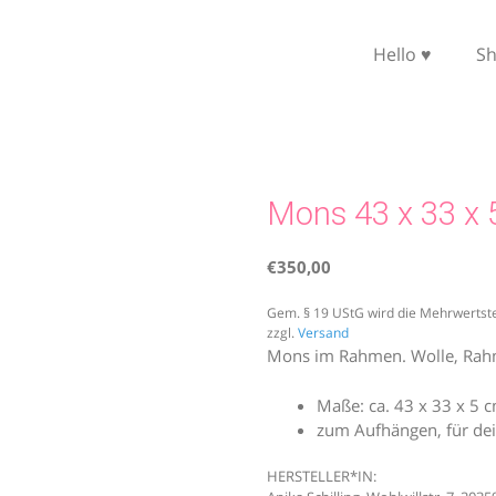
Hello ♥
S
Mons 43 x 33 x 
€
350,00
Gem. § 19 UStG wird die Mehrwertste
zzgl.
Versand
Mons im Rahmen. Wolle, Rah
Maße: ca. 43 x 33 x 5 
zum Aufhängen, für de
HERSTELLER*IN: