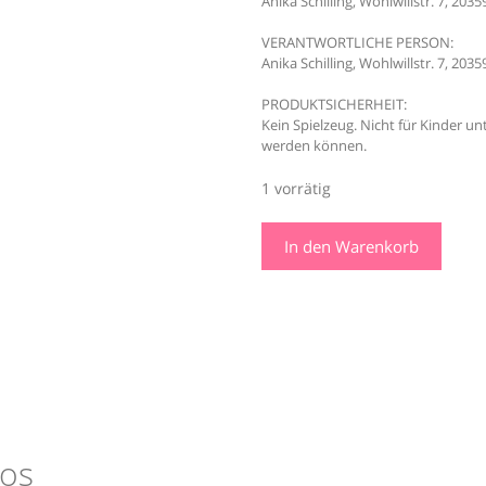
Anika Schilling, Wohlwillstr. 7, 20
VERANTWORTLICHE PERSON:
Anika Schilling, Wohlwillstr. 7, 20
PRODUKTSICHERHEIT:
Kein Spielzeug. Nicht für Kinder unt
werden können.
1 vorrätig
Mons
In den Warenkorb
43
x
33
x
5
cm
checker
Menge
os